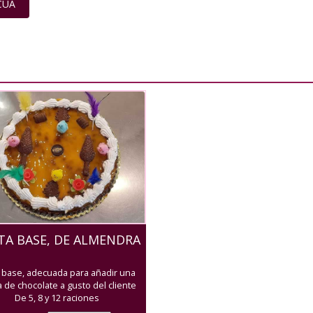
CUA
TA BASE, DE ALMENDRA
a base, adecuada para añadir una
a de chocolate a gusto del cliente
De 5, 8 y 12 raciones