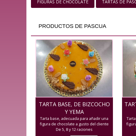
FIGURAS DE CHOCOLATE
TARTAS DE PAS
PRODUCTOS DE PASCUA
TARTA BASE, DE BIZCOCHO
TAR
Y YEMA
Tarta base, adecuada para añadir una
Tart
figura de chocolate a gusto del cliente
figur
De 5, 8 y 12 raciones