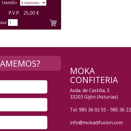
TAMAÑO
P.V.P.
25,00
€
idad
LLAMEMOS?
MOKA
CONFITERIA
Avda. de Castilla, 5
33203 Gijón (Asturias)
Tel. 985 36 02 55 - 985 36 2
info@mokadifusion.com