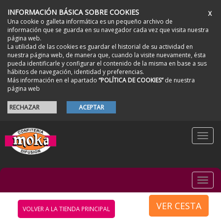
INFORMACIÓN BÁSICA SOBRE COOKIES
X
Una cookie o galleta informática es un pequeño archivo de
información que se guarda en su navegador cada vez que visita nuestra
página web.
La utilidad de las cookies es guardar el historial de su actividad en
nuestra página web, de manera que, cuando la visite nuevamente, ésta
pueda identificarle y configurar el contenido de la misma en base a sus
hábitos de navegación, identidad y preferencias.
Más información en el apartado
“POLÍTICA DE COOKIES”
de nuestra
página web
RECHAZAR
ACEPTAR
Togg
navi
Togg
navi
VER CESTA
VOLVER A LA TIENDA PRINCIPAL